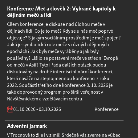
Konference Meč a člověk 2: Vybrané kapitoly k
dějinám mečů a lidí
Cílem konference je diskuse nad úlohou meče v
dějinách lidí. Co je to meč? Kdy se u nás meč poprvé
objevuje? S jakým sociálním prostředím je meč spojen?
Jaká je symbolická role meče v různých dějinných
epochách? Jak byly meče vyráběny a jak byly
používány? Lišilo se postavení meče ve střední Evropě
od mečů v Asii? Tyto i řada dalších otázek budou
diskutovány na druhé interdisciplinární konferenci,
která naváže na stejnojmennou konferenci z roku
2022. Součástí třetího dne konference 3. 10. 2026 je
také doprovodný program pro širší veřejnost v
Návštěvnickém a vzdělávacím centru.
01.10.2026 - 03.10.2026
Konference
Adventní jarmark
V Trocnově to žije i v zimě! Srdečně vás zveme na vůbec