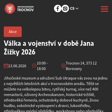
CS
Akce
Válka a vojenství v době Jana
Žižky 2026
10:00 -
Trocnov 14, 373 12
13.06.2026
18:00
Borovany
Jihočeské muzeum a sdružení Sub Utraque vás zvou na jednu
z největších letošních akcí v trocnovském areálu. Těšit se
můžete na velkolepou bitvu, rytířský turnaj, více než 400
reenactorů, oživený Archeoskanzen, historické tržiště,
středověká řemesla, ochutnávky dobové kuchyně, živou
hudbu, sokolnické vystoupení s dravci, lukostřelbu,
středověkou módní přehlídku, workshopy nebo přednášky.