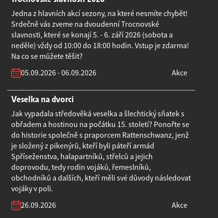
Jedna z hlavních akcí sezony, na které nesmíte chybět!
Srdečně vás zveme na dvoudenní Trocnovské
slavnosti, které se konají 5. - 6. září 2026 (sobota a
neděle) vždy od 10:00 do 18:00 hodin. Vstup je zdarma!
Na co se můžete těšit?
05.09.2026 - 06.09.2026
Akce
Veselka na dvorci
Jak vypadala středověká veselka a šlechtický sňatek s
obřadem a hostinou na počátku 15. století? Ponořte se
do historie společně s praporcem Rattenschwanz, jenž
je složený z pikenýrů, kteří byli páteří armád
Spříseženstva, halapartníků, střelců a jejich
doprovodu, tedy rodin vojáků, řemeslníků,
obchodníků a dalších, kteří měli své důvody následovat
vojáky v poli.
26.09.2026
Akce