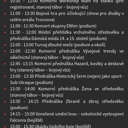
10:30 – 12:00 Komorní workshop tkaní na stávku (pro
registrované, stanový tábor – bojový vůz)
11:00 - 13:30 Bojová hra pro účinkující (show pro diváky v
celém areálu Trocnova)
11:00 - 11:30 Koncert skupiny Elthin (podium)
11:30 - 12:00 Módní přehlídka vrcholného středověku a
přednáška Dámská móda 14. a 15. století (podium)
12:00 - 13:00 Turnaj dlouhé meče (podium a okolí)
12:00 -12:30 Komorní přednáška Vývojové trendy ve
válečnictví (stanový tábor – bojový vůz)
12:45 -13:15 Komorní přednáška Hazard, kostky a deskové
hry (stanový tábor – bojový vůz)
13:00 - 13:30 Přednáška Historický šerm (nejen) jako sport -
Sub Utraque (podium)
13:30 -14:00 Komorní přednáška Žena ve středověku
(stanový tábor – bojový vůz)
13:30 - 14:15 Přednáška Zbraně a zbroj středověku
(podium)
14:15 – 15:00 Vznešené umění lovu – sokolnické vystoupení
Falconia (bojiště)
15:00 - 15:30 Ukázky jízdního boje (bojiště)