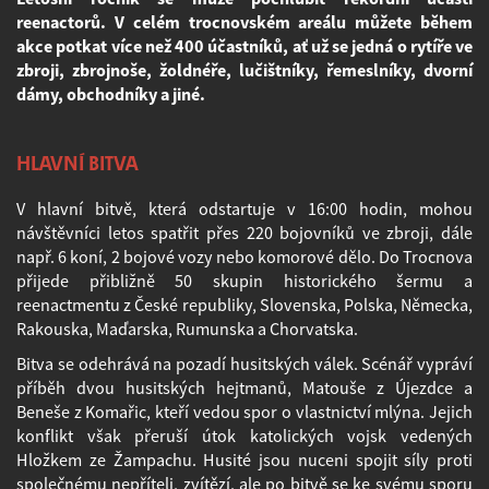
reenactorů. V celém trocnovském areálu můžete během
akce potkat více než 400 účastníků, ať už se jedná o rytíře ve
zbroji, zbrojnoše, žoldnéře, lučištníky, řemeslníky, dvorní
dámy, obchodníky a jiné.
HLAVNÍ BITVA
V hlavní bitvě, která odstartuje v 16:00 hodin, mohou
návštěvníci letos spatřit přes 220 bojovníků ve zbroji, dále
např. 6 koní, 2 bojové vozy nebo komorové dělo. Do Trocnova
přijede přibližně 50 skupin historického šermu a
reenactmentu z České republiky, Slovenska, Polska, Německa,
Rakouska, Maďarska, Rumunska a Chorvatska.
Bitva se odehrává na pozadí husitských válek. Scénář vypráví
příběh dvou husitských hejtmanů, Matouše z Újezdce a
Beneše z Komařic, kteří vedou spor o vlastnictví mlýna. Jejich
konflikt však přeruší útok katolických vojsk vedených
Hložkem ze Žampachu. Husité jsou nuceni spojit síly proti
společnému nepříteli, zvítězí, ale po bitvě se ke svému sporu