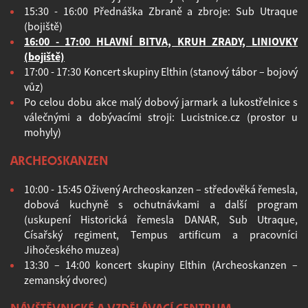
15:30 - 16:00 Přednáška Zbraně a zbroje: Sub Utraque
(bojiště)
16:00 - 17:00 HLAVNÍ BITVA, KRUH ZRADY, LINIOVKY
(bojiště)
17:00 - 17:30 Koncert skupiny Elthin (stanový tábor – bojový
vůz)
Po celou dobu akce malý dobový jarmark a lukostřelnice s
válečnými a dobývacími stroji: Lucistnice.cz (prostor u
mohyly)
ARCHEOSKANZEN
10:00 - 15:45 Oživený Archeoskanzen – středověká řemesla,
dobová kuchyně s ochutnávkami a další program
(uskupení Historická řemesla DANAR, Sub Utraque,
Císařský regiment, Tempus artificum a pracovníci
Jihočeského muzea)
13:30 – 14:00 koncert skupiny Elthin (Archeoskanzen –
zemanský dvorec)