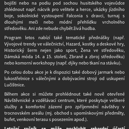
bojišti nebo na podiu pod sochou husitského vojevůdce
zhlédnout např. nácvik pro velitele a herce, ukázky jízdního
boje, sokolnické vystoupení Falconia s dravci, turnaj s
dlouhými meči nebo módní přehlídku vrcholného
středověku. Ani zde nebude chybět živá hudba.
Program letos nabízí také tematické přednášky (např.
Vývojové trendy ve válečnictví, Hazard, kostky a deskové hry,
Historický šerm nejen jako sport, Žena ve středověku,
Dámská móda 14. a 15. století, Zbraně a zbroj středověku)
nebo komorní workshopy (např. dýky nebo tkaní na stávku).
Po celou dobu akce je k dispozici také dobový jarmark nebo
lukostřelnice s válečnými a dobývacími stroji od uskupení
Lučištnice.
Během akce si můžete prohlédnout také nově otevřené
Návštěvnické a vzdělávací centrum, které poskytuje veškeré
služby a komfortní zázemí pro zpříjemnění návštěvy v
trocnovském areálu (mj. obchod s upomínkovými předměty,
bufet, venkovní terasu s posezením apod.).
Letošní ročník se může pochlubit rekordní účastí