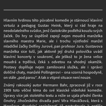
Hlavním hrdinou této půvabné komedie je stárnoucí klavírní
virtuóz a pedagog Gustav Heink, který si rád hraje na
neodolatelného svůdce, jenž častokráte podléhá kouzlu svých
žaček. Do hry se úspěšně zapojí nejen moudrá manželka
slavného maestra Marie, ale i trochu výstřední manžel
mladičké žačky Delfíny Jurové, pan profesor Jura. Gustavova
manželka sice tuší, jak aktivně její druhá polovička uvádí
klavírní koncerty v soukromí, ale jelikož to je žena velice
moudrá a trpělivá, čeká s odvetou na vhodný okamžik.
Postavy doplňuje nejen zamilovaná služka, ale i správci
doličné chaty, manželé Pollingerovi – ona vzorná hospodyně,
on stále „pod parou“. A tak o vtipné situace není nouze.
Známý rakouský autor Hermann Bahr, zpracoval již v roce
1909 toto věčné téma do své klasické vídeňské komedie.
Úpravy více jak stoletého textu a režie se ujala přední členka
činohry Jihočeského divadla paní Věra Hlaváčková, která s
Marešovo divadelní společností již nastudovala k potěše