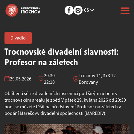
CS
Divadlo
Trocnovské divadelní slavnosti:
Profesor na záletech
20:30 -
Trocnov 14, 373 12
29.05.2026
22:10
Borovany
Oblíbená série divadelních inscenací pod širým nebem v
trocnovském areálu je zpět! V pátek 29. května 2026 od 20:30
hod. se můžete těšit na představení Profesor na záletech v
podání Marešovy divadelní společnosti (MAREDIV).