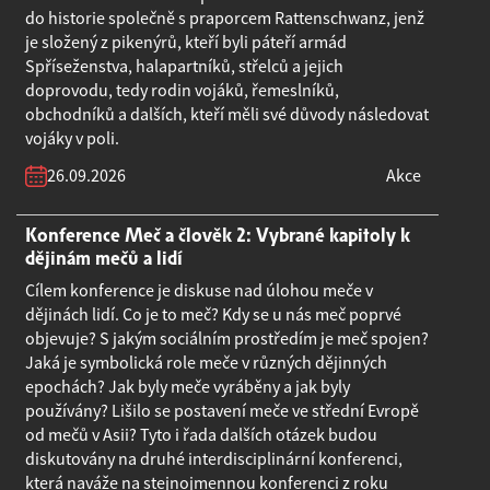
do historie společně s praporcem Rattenschwanz, jenž
je složený z pikenýrů, kteří byli páteří armád
Spříseženstva, halapartníků, střelců a jejich
doprovodu, tedy rodin vojáků, řemeslníků,
obchodníků a dalších, kteří měli své důvody následovat
vojáky v poli.
26.09.2026
Akce
Konference Meč a člověk 2: Vybrané kapitoly k
dějinám mečů a lidí
Cílem konference je diskuse nad úlohou meče v
dějinách lidí. Co je to meč? Kdy se u nás meč poprvé
objevuje? S jakým sociálním prostředím je meč spojen?
Jaká je symbolická role meče v různých dějinných
epochách? Jak byly meče vyráběny a jak byly
používány? Lišilo se postavení meče ve střední Evropě
od mečů v Asii? Tyto i řada dalších otázek budou
diskutovány na druhé interdisciplinární konferenci,
která naváže na stejnojmennou konferenci z roku