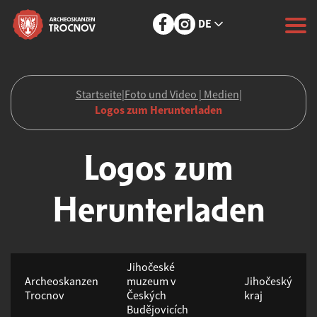
DE
Startseite
|
Foto und Video | Medien
|
Logos zum Herunterladen
Logos zum
Herunterladen
Jihočeské
Archeoskanzen
muzeum v
Jihočeský
Trocnov
Českých
kraj
Budějovicích