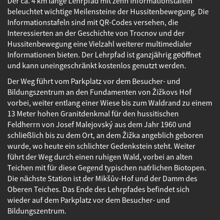
Der ca. 4 km lange Lehrpfad mit zehn Informationstafeln
beleuchtet wichtige Meilensteine der Hussitenbewegung. Die
Informationstafeln sind mit QR-Codes versehen, die
Interessierten an der Geschichte von Trocnov und der
Hussitenbewegung eine Vielzahl weiterer multimedialer
Informationen bieten. Der Lehrpfad ist ganzjährig geöffnet
und kann uneingeschränkt kostenlos genutzt werden.
Der Weg führt vom Parkplatz vor dem Besucher- und
Bildungszentrum an den Fundamenten von Žižkovs Hof
vorbei, weiter entlang einer Wiese bis zum Waldrand zu einem
13 Meter hohen Granitdenkmal für den hussitischen
Feldherrn von Josef Malejovský aus dem Jahr 1960 und
schließlich bis zu dem Ort, an dem Žižka angeblich geboren
wurde, wo heute ein schlichter Gedenkstein steht. Weiter
führt der Weg durch einen ruhigen Wald, vorbei an alten
Teichen mit für diese Gegend typischen natürlichen Biotopen.
Die nächste Station ist der Mikšův-Hof und der Damm des
Oberen Teiches. Das Ende des Lehrpfades befindet sich
wieder auf dem Parkplatz vor dem Besucher- und
Bildungszentrum.